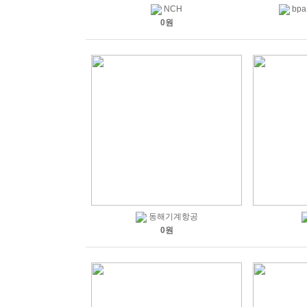
NCH
bp
0원
동해기계항공
0원