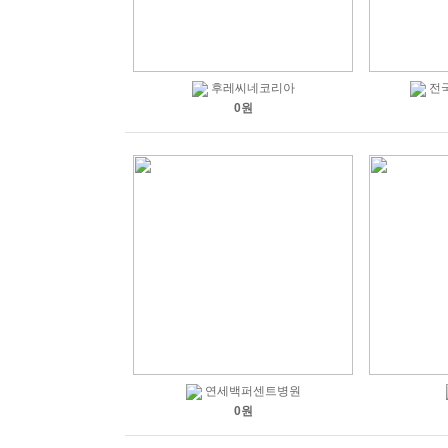
후레씨네코리아
전
0원
연세백퍼센트병원
0원