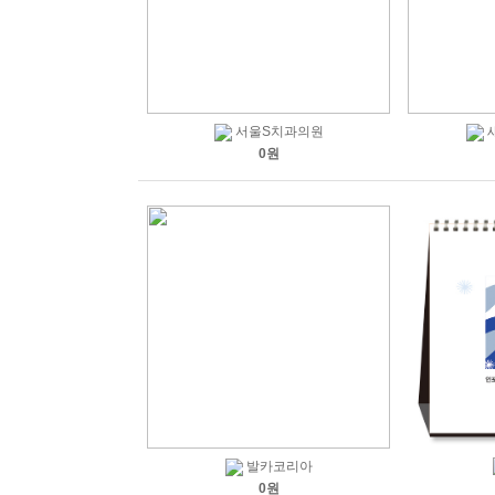
서울S치과의원
0원
발카코리아
0원