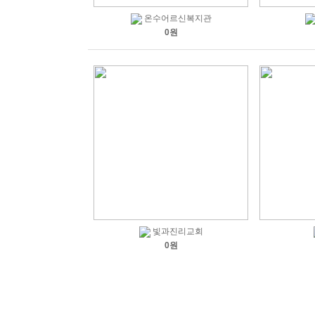
온수어르신복지관
0원
빛과진리교회
0원