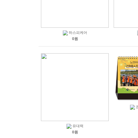
하스피케어
0원
유대력
0원