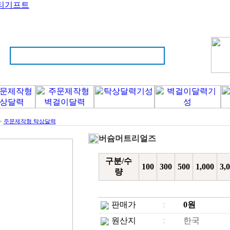
티기프트
>
주문제작형 탁상달력
버슘머트리얼즈
구분/수
100
300
500
1,000
3,
량
판매가
0
원
원산지
한국