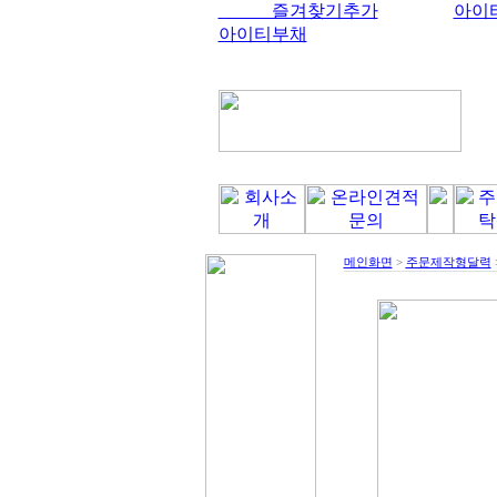
즐겨찾기추가
아이
아이티부채
메인화면
>
주문제작형달력