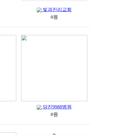
빛과진리교회
0원
당진9988병원
0원