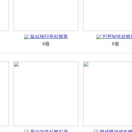
일심재단우리병원
인천W여성병
0원
0원
온수어르신복지관
연세백퍼센트