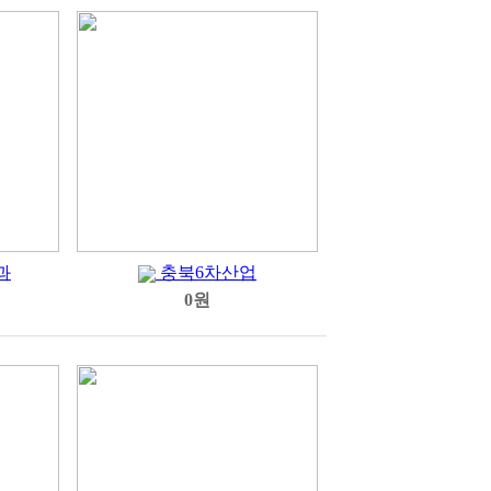
과
충북6차산업
0원