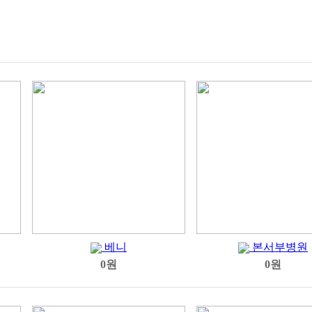
베니
본서부병원
0원
0원