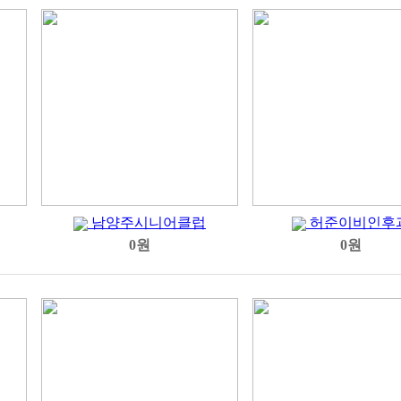
남양주시니어클럽
허준이비인후
0원
0원