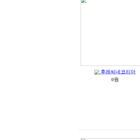
후레씨네코리아
0원