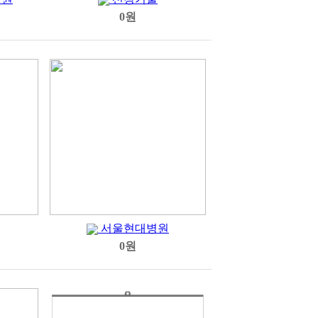
0원
서울현대병원
0원