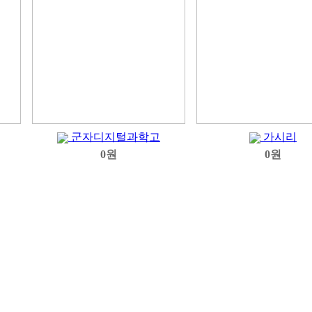
군자디지털과학고
가시리
0원
0원