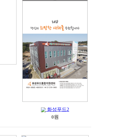
화성푸드2
0원