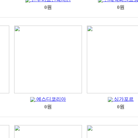
0원
0원
에스디코리아
싱가포르
0원
0원