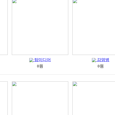
탑미디어
감염병
0원
0원