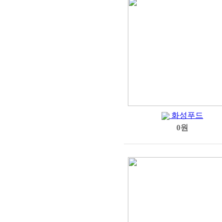
화성푸드
0원