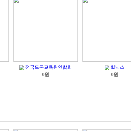
전국드론교육원연합회
힐닉스
0원
0원