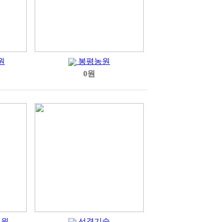
원
봉평농원
0원
병원
선경기술