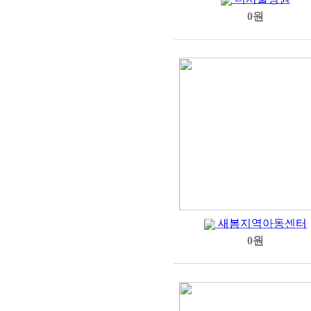
0원
새봄지역아동센터
0원