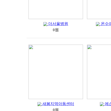
더서울병원
온수
0원
새봄지역아동센터
에
0원