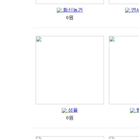
화신농건
연
0원
성율
0원