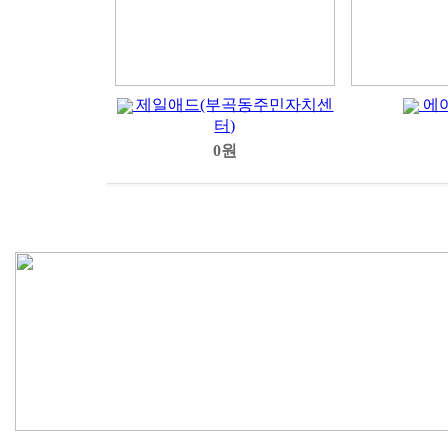
제일애드(부곡동주민자치센
에
터)
0원