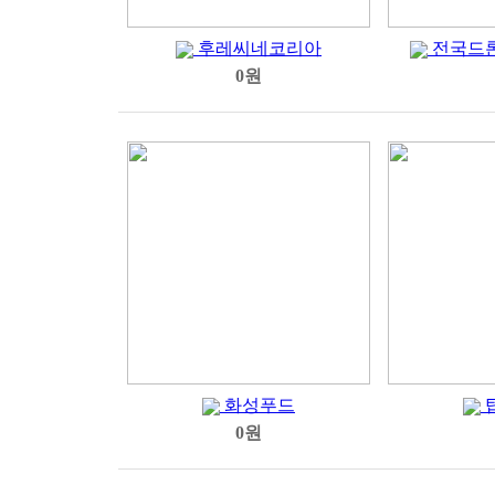
후레씨네코리아
전국드
0원
화성푸드
0원