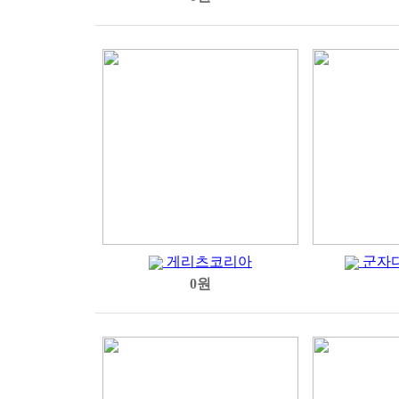
게리츠코리아
군자
0원